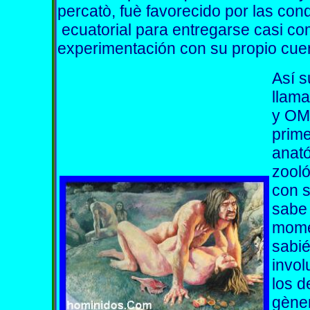
percatò, fuè favorecido por las co
ecuatorial para entregarse casi co
experimentación con su propio cuer
Así s
llam
y OMO
prim
anat
zooló
con 
sabe
momen
sabi
invol
los d
gèner