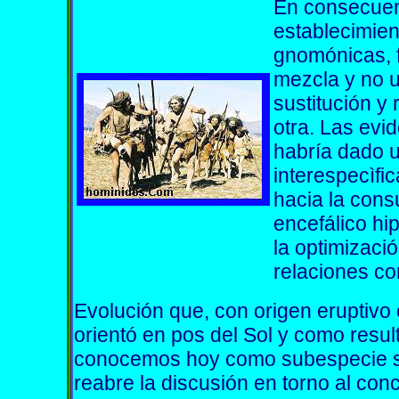
En consecuenc
establecimien
gnomónicas, 
mezcla y no 
sustitución y
otra. Las evi
habría dado u
interespecìfic
hacia la con
encefálico hi
la optimizaci
relaciones co
Evolución que, con origen eruptivo e
orientó en pos del Sol y como result
conocemos hoy como subespecie sa
reabre la discusión en torno al con