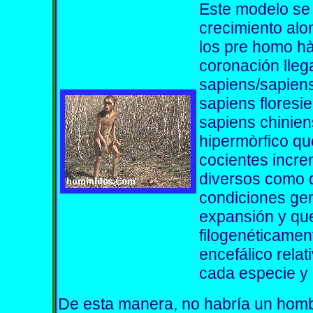
Este modelo se
crecimiento alo
los pre homo hà
coronación lleg
sapiens/sapiens
sapiens floresie
sapiens chinien
hipermòrfico qu
cocientes incre
diversos como d
condiciones gen
expansión y que
filogenéticamen
encefálico rela
cada especie y 
De esta manera, no habría un ho