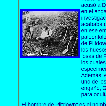
acusó a D
en el eng
investigac
acababa d
en ese en
paleontolo
de Piltdo
los hueso
fosas de 
los cuales
especímen
Además, e
uno de los
engaño, G
para ocult
"El hombre de Piltdown" es el nomb