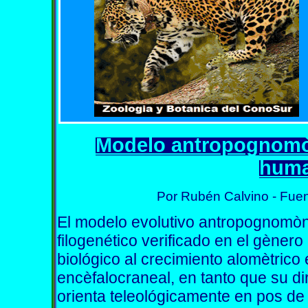
Modelo antropognomòn
huma
Por Rubén Calvino - Fue
El modelo evolutivo antropognomòn
filogenético verificado en el gène
biológico al crecimiento alomètrico
encèfalocraneal, en tanto que su d
orienta teleológicamente en pos de