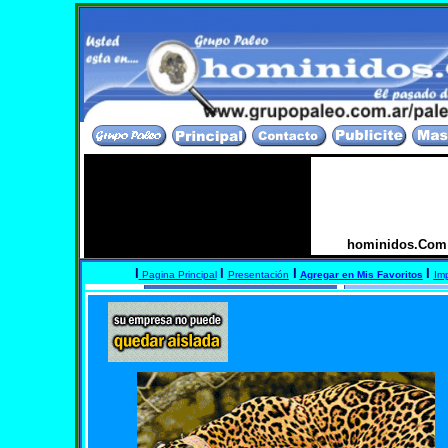
hominidos.Com; 
I
I
I
I
Pagina Principal
Presentación
Agregar en Mis Favoritos
Imp