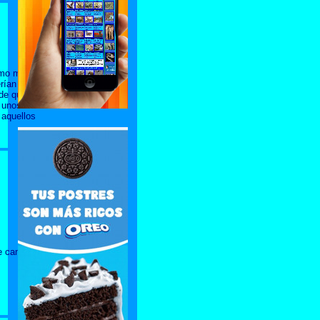
omo mínimo
rían de los
nde que sus
 unos 3
 aquellos
de campo y