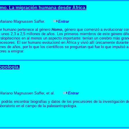
omo.
La migración humana desde África.
 Mariano Magnussen Saffer.
Entrar
er humano pertenece al género
Homo
,
género que comenzó a evolucionar c
 unos 2,3 a 2,5 millones de años. Los primeros miembros de este género dife
ralopitecinos en al menos un aspecto importante: tenían un cerebro más gra
ecesores. El ser humano evolucionó en África y vivió allí únicamente durante
ones de años, por lo que los científicos se preguntan qué fue lo que impulsó a
res a emigrar.
opologia.
 Mariano Magnussen Saffer, et al.
Entrar
 podrás encontrar biografías y datos de los precursores de la investigación 
aboratorio en el campo de la paleoantropologia.