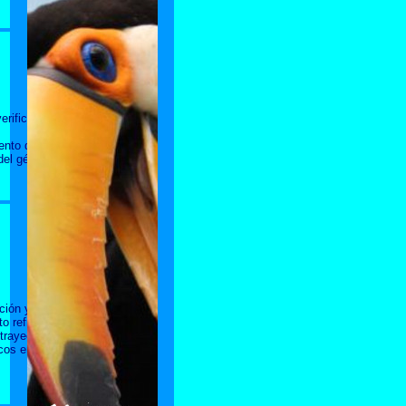
erificado en
ento de
del género,
ción y
to refinado
trayectoria
cos en el