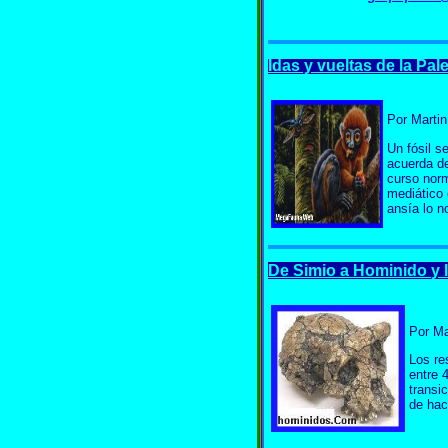
Idas y vueltas de la Pa
Por Mart
Un fósil s
acuerda de
curso norm
mediático 
ansía lo n
De Simio a Hominido
y 
Por M
Los re
entre 
transi
de hac