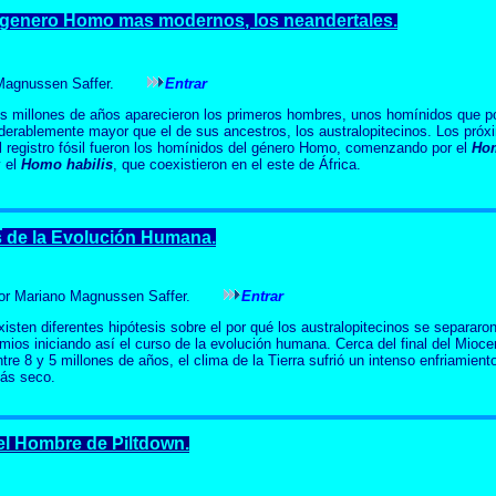
l genero Homo mas modernos
, los
neandertales.
o Magnussen Saffer.
Entrar
s millones de años aparecieron los primeros hombres, unos homínidos que p
derablemente mayor que el de sus ancestros, los australopitecinos. Los próx
l registro fósil fueron los homínidos del género Homo, comenzando por el
Ho
 el
Homo habilis
, que coexistieron en el este de África.
s
de la Evolución Humana.
or Mariano Magnussen Saffer.
Entrar
xisten diferentes hipótesis sobre el por qué los australopitecinos se separaron
imios iniciando así el curso de la evolución humana. Cerca del final del Mioc
ntre 8 y 5 millones de años, el clima de la Tierra sufrió un intenso enfriamient
ás seco.
el Hombre de Piltdown.