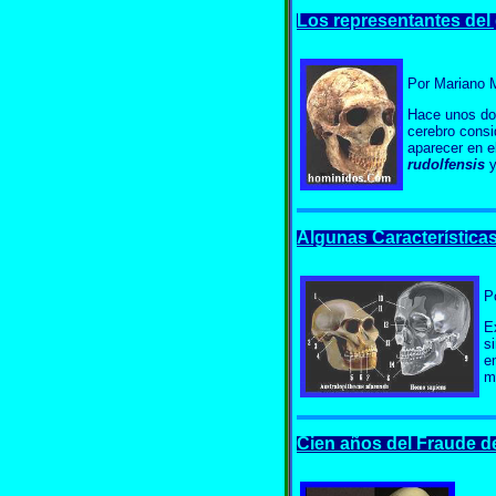
Los representantes de
Por Marian
Hace unos do
cerebro consi
aparecer en e
rudolfensis
y
Algunas Característica
P
E
s
e
m
Cien años del Fraude d