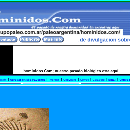
s.Com es una Pagina de divulgacion sobre el pasado
hominidos.Com; nuestro pasado biológico esta aquí.
I
I
I
I
I
I
I
ación
Agregar en Mis Favoritos
Imprimir
Copyright
Correo
Colabore
Gmail
Grupo 