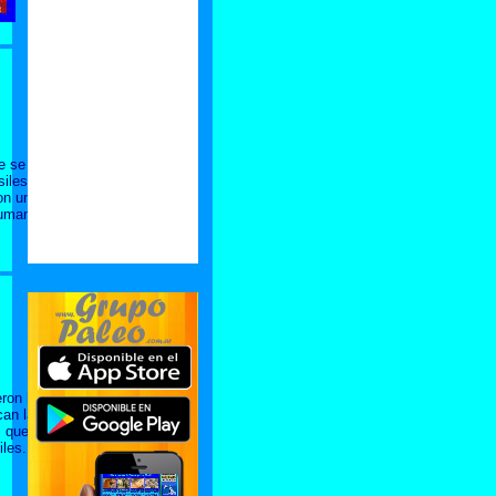
e se
siles? El
n un fósil
humano
eron hace
can la
, que data
les.