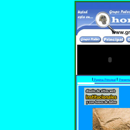
hominido
I
I
Pagina Principal
Present