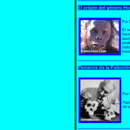
El origen del género H
Por
El s
hace
aust
pred
mill
homb
Pioneros de la Paleontr
Por
Aquí
de l