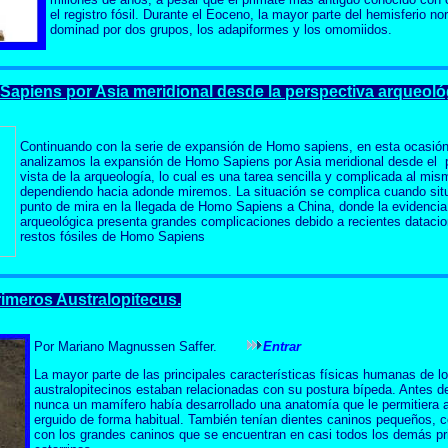
el registro fósil. Durante el Eoceno, la mayor parte del hemisferio nor
dominad por dos grupos, los adapiformes y los omomiidos.
apiens por Asia meridional desde la perspectiva arqueoló
Continuando con la serie de expansión de Homo sapiens, en esta ocasió
analizamos la expansión de Homo Sapiens por Asia meridional desde el 
vista de la arqueología, lo cual es una tarea sencilla y complicada al mi
dependiendo hacia adonde miremos. La situación se complica cuando sit
punto de mira en la llegada de Homo Sapiens a China, donde la evidencia
arqueológica presenta grandes complicaciones debido a recientes dataci
restos fósiles de Homo Sapiens
imeros Australopitecus.
Por Mariano Magnussen Saffer.
Entrar
La mayor parte de las principales características físicas humanas de l
australopitecinos estaban relacionadas con su postura bípeda. Antes de
nunca un mamífero había desarrollado una anatomía que le permitiera 
erguido de forma habitual. También tenían dientes caninos pequeños,
con los grandes caninos que se encuentran en casi todos los demás p