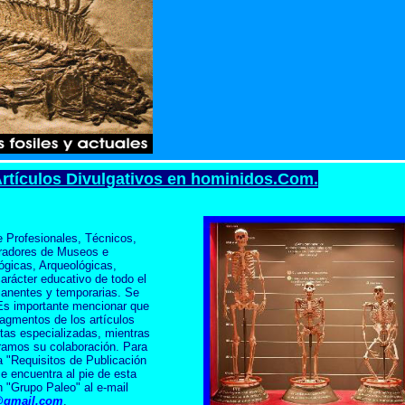
rtículos Divulgativos en hominidos.Com.
e Profesionales, Técnicos,
oradores de Museos e
lógicas
, Arqueológicas,
arácter educativo de todo el
anentes y temporarias. Se
 Es importante mencionar que
ragmentos de los artículos
stas especializadas, mientras
eramos su colaboración. Para
a "
R
equisitos de Publicación
e encuentra al pie de esta
on
"Grupo Paleo"
al e-mail
@gmail.com
.