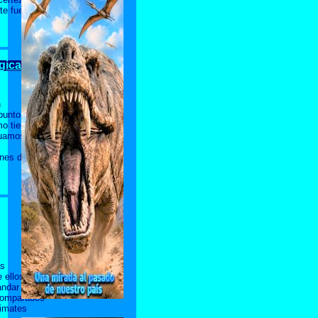
te fue
gica.
n
punto de
smo tiempo,
uamos el
ones de
os
 ellos,
andar
 comparados
rimates