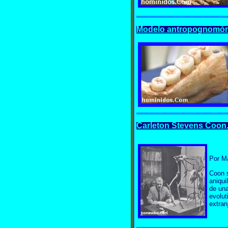
Modelo antropognomòni
Carleton Stevens Coon. 
Por M
Coon s
aniqui
de una
evolut
extran