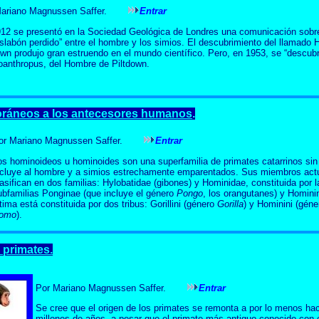
Mariano Magnussen Saffer.
Entrar
12 se presentó en la Sociedad Geológica de Londres una comunicación sobre
eslabón perdido” entre el hombre y los simios. El descubrimiento del llamado
own produjo gran estruendo en el mundo científico. Pero, en 1953, se “descubr
oanthropus, del Hombre de Piltdown.
ráneos a los antecesores humanos
.
or Mariano Magnussen Saffer.
Entrar
os hominoideos u hominoides son una superfamilia de primates catarrinos sin
ncluye al hombre y a simios estrechamente emparentados. Sus miembros act
lasifican en dos familias: Hylobatidae (gibones) y Hominidae, constituida por l
ubfamilias Ponginae (que incluye el género
Pongo
, los orangutanes) y Homini
ltima está constituida por dos tribus: Gorillini (género
Gorilla
) y Hominini (gén
omo
).
 primates.
Por Mariano Magnussen Saffer.
Entrar
Se cree que el origen de los primates se remonta a por lo menos ha
millones de años, a pesar que el primate más antiguo conocido con 