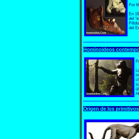
Por 
En 19
del “
Piltd
del E
Hominoideos contempo
P
L
i
c
s
ú
H
Origen de los primitivos