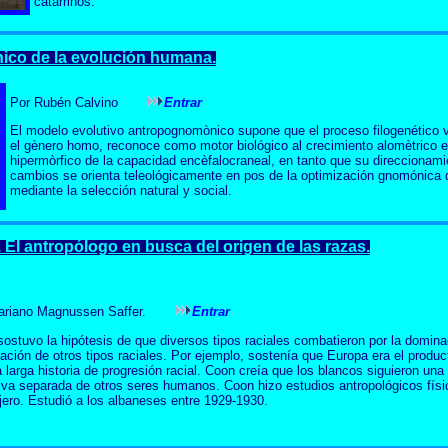
catarrinos.
co de la evolución humana.
Por Rubén Calvino
Entrar
El modelo evolutivo antropognomònico supone que el proceso filogenético v
el gènero homo, reconoce como motor biológico al crecimiento alomètrico e
hipermòrfico de la capacidad encèfalocraneal, en tanto que su direccionami
cambios se orienta teleológicamente en pos de la optimización gnomónica 
mediante la selección natural y social.
El antropólogo en busca del origen de las razas.
ariano Magnussen Saffer.
Entrar
ostuvo la hipótesis de que diversos tipos raciales combatieron por la domina
lación de otros tipos raciales. Por ejemplo, sostenía que Europa era el produc
 larga historia de progresión racial. Coon creía que los blancos siguieron una 
iva separada de otros seres humanos. Coon hizo estudios antropológicos físi
jero. Estudió a los albaneses entre 1929-1930.