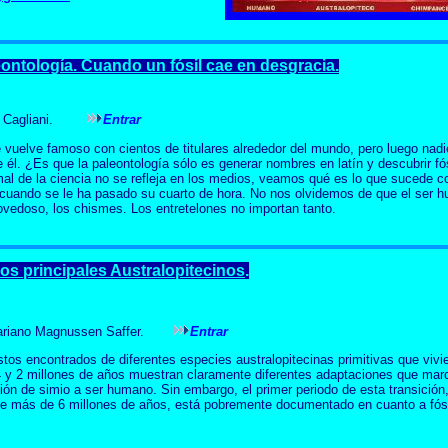
leontología. Cuando un fósil cae en desgracia.
in Cagliani.
Entrar
e vuelve famoso con cientos de titulares alrededor del mundo, pero luego nadi
 él. ¿Es que la paleontología sólo es generar nombres en latín y descubrir fó
al de la ciencia no se refleja en los medios, veamos qué es lo que sucede co
cuando se le ha pasado su cuarto de hora.
No nos olvidemos de que el ser 
ovedoso, los chismes. Los entretelones no importan tanto.
los principales Australopitecinos
.
ariano Magnussen Saffer.
Entrar
stos encontrados de diferentes especies australopitecinas primitivas que vivi
4 y 2 millones de años muestran claramente diferentes adaptaciones que mar
ción de simio a ser humano. Sin embargo, el primer periodo de esta transición
e más de 6 millones de años, está pobremente documentado en cuanto a fósi