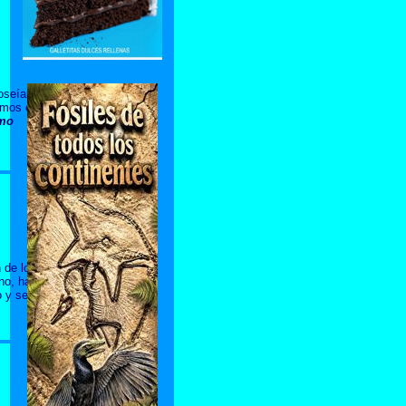
oseían un
imos en
mo
 de los
eno, hace
o y se hizo