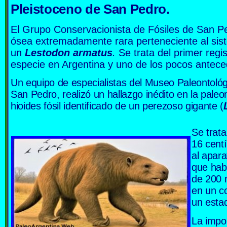
Pleistoceno de San Pedro.
El Grupo Conservacionista de Fósiles de San Pe
ósea extremadamente rara perteneciente al sist
un
Lestodon armatus
.
Se trata del primer regis
especie en Argentina y uno de los pocos antec
Un equipo de especialistas del Museo Paleontológ
San Pedro, realizó un hallazgo inédito en la paleo
hioides fósil identificado de un perezoso gigante
(
Se trat
16 cent
al apara
que hab
de 200 
en un co
un esta
La impo