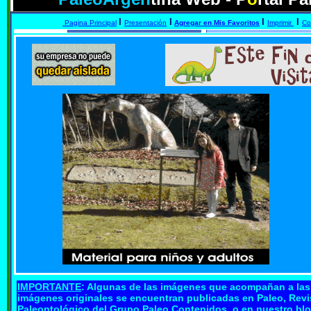
I
I
I
I
Pagina Principal
Presentación
Agregar en Mis Favoritos
Imprimir
Co
IMPORTANTE
: Algunas de las imágenes que acompañan a las p
imágenes originales se encuentran publicadas en Paleo, Revis
Paleontológico del Grupo Paleo Contenidos, o en nuestro blo