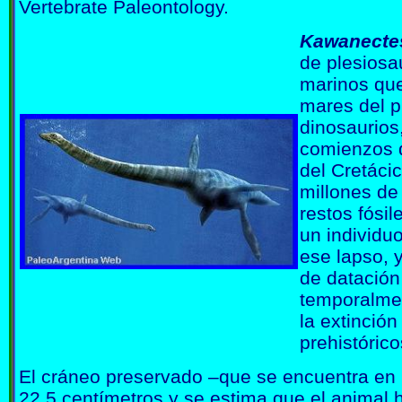
Vertebrate Paleontology.
Kawanectes
de plesiosau
marinos que
mares del p
dinosaurios,
comienzos d
del Cretácic
millones de
restos fósi
un individuo
ese lapso, y
de datación
temporalme
la extinció
prehistórico
El cráneo preservado –que se encuentra en 
22,5 centímetros y se estima que el animal 