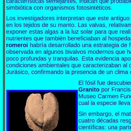
características semejantes, indican que probab
simbiótica con organismos fotosintéticos.
Los investigadores interpretan que este antigu
en los tejidos de su manto. Las valvas, relativ
exponer estas algas a la luz solar para que real
nutrientes que también beneficiaban al hosped
romeroi
habría desarrollado una estrategia de 
observada en algunos bivalvos modernos que ha
poco profundas y tranquilas. Esta evidencia apo
condiciones ambientales que caracterizaban al 
Jurásico, confirmando la presencia de un clima c
El fósil fue descubi
Granito
por Francis
Museo Carmen Funes
cual la especie lleva
Sin embargo, el mat
cuatro décadas res
científicas: una par