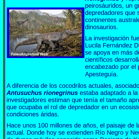
peirosáuridos, un g
depredadores que s
continentes austral
dinosaurios.
La investigación fu
Lucila Fernández D
se apoya en más de
científicos desarrol
encabezado por el 
.
Apesteguía
A diferencia de los cocodrilos actuales, asocia
Antusuchus rionegrinus
estaba adaptado a la 
investigadores estiman que tenía el tamaño ap
que ocupaba el rol de depredador en un ecosi
condiciones áridas.
Hace unos 100 millones de años, el paisaje de l
actual. Donde hoy se extienden Río Negro y Ne