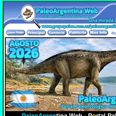
eontologico mas completo de lengua hispana. Gracia
PaleoArgen
tina Web - P
o
rtal Pa