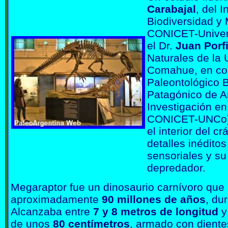
Carabajal
, del 
Biodiversidad y
CONICET-Univer
el Dr.
Juan Porfi
Naturales de la 
Comahue, en co
Paleontológico B
Patagónico de Añ
Investigación en
CONICET-UNCo), 
el interior del c
detalles inédito
sensoriales y s
depredador.
Megaraptor fue un dinosaurio carnívoro que 
aproximadamente
90 millones de años
, du
Alcanzaba entre
7 y 8 metros de longitud
y
de unos
80 centímetros
, armado con dient