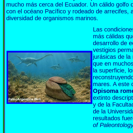
mucho más cerca del Ecuador. Un cálido golfo 
con el océano Pacífico y rodeado de arrecifes, 
diversidad de organismos marinos.
Las condicione
más cálidas que
desarrollo de 
vestigios perm
jurásicas de la
que en muchos 
la superficie, 
reconstruyendo 
mares. A este 
Opisoma rome
extinto descri
y de la Facult
de la Universi
resultados fuer
of Paleontolog