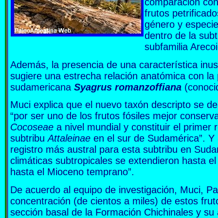
comparación con 
frutos petrifica
género y especie
dentro de la sub
subfamilia Areco
Además, la presencia de una característica inusua
sugiere una estrecha relación anatómica con la
sudamericana
Syagrus romanzoffiana
(conoci
Muci explica que el nuevo taxón descripto se de
“por ser uno de los frutos fósiles mejor conserv
Cocoseae
a nivel mundial y constituir el primer r
subtribu
Attaleinae
en el sur de Sudamérica”. Y
registro más austral para esta subtribu en Sud
climáticas subtropicales se extendieron hasta e
hasta el Mioceno temprano”.
De acuerdo al equipo de investigación, Muci, Pass
concentración (de cientos a miles) de estos frut
sección basal de la Formación Chichinales y su 