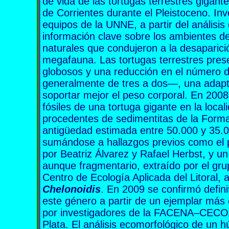
de vida de las tortugas terrestres gigant
de Corrientes durante el Pleistoceno. Inv
equipos de la UNNE, a partir del análisis 
información clave sobre los ambientes d
naturales que condujeron a la desaparici
megafauna. Las tortugas terrestres pre
globosos y una reducción en el número 
generalmente de tres a dos—, una adapt
soportar mejor el peso corporal. En 200
fósiles de una tortuga gigante en la local
procedentes de sedimentitas de la Forma
antigüedad estimada entre 50.000 y 35.0
sumándose a hallazgos previos como el 
por Beatriz Álvarez y Rafael Herbst, y 
aunque fragmentario, extraído por el gru
Centro de Ecología Aplicada del Litoral,
Chelonoidis
. En 2009 se confirmó defin
este género a partir de un ejemplar má
por investigadores de la FACENA–CECOA
Plata. El análisis ecomorfológico de un h