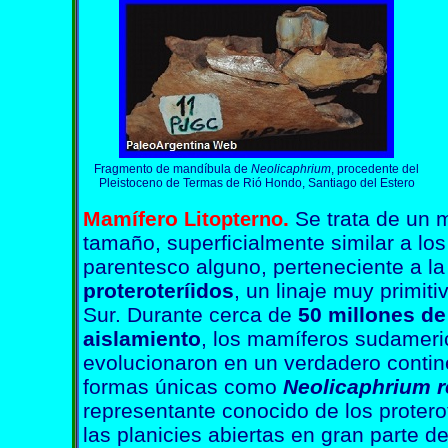
Fragmento de mandíbula de
Neolicaphrium
, procedente del
Pleistoceno de Termas de Rió Hondo, Santiago del Estero
Mamífero
.
Se trata de un
Litopterno
tamaño, superficialmente similar a los
parentesco alguno, perteneciente a la 
proteroteríidos
, un linaje muy primit
Sur. Durante cerca de
50 millones de
aislamiento
, los mamíferos sudameri
evolucionaron en un verdadero contine
formas únicas como
Neolicaphrium 
representante conocido de los protero
las planicies abiertas en gran parte 