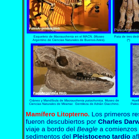
Esqueleto de
Macrauchenia
en el MACN. (Museo
Pata de tres ded
Argentino de Ciencias Naturales de Buenos Aires).
(*)
Cráneo y Mandíbula de
Macrauchenia patachonica.
Museo de
Huel
Ciencias Naturales de Miramar. Gentileza de Adrián Giacchino.
Paleo
Mamífero
.
Los primeros r
Litopterno
fueron descubiertos por
Charles Darw
viaje a bordo del
Beagle
a comienzos 
sedimentos del
Pleistoceno tardío
af