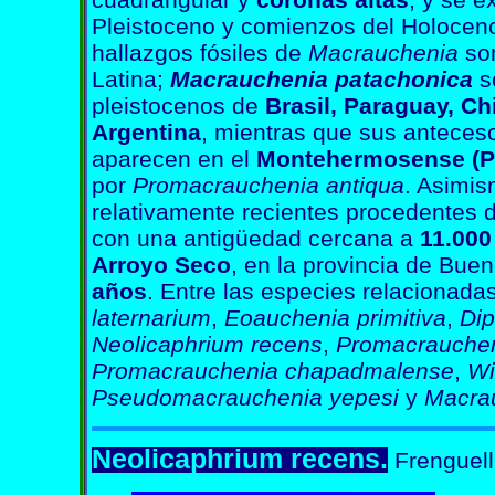
Pleistoceno y comienzos del Holoceno.
hallazgos fósiles de
Macrauchenia
son
Latina;
Macrauchenia patachonica
s
pleistocenos de
Brasil, Paraguay, Ch
Argentina
, mientras que sus anteces
aparecen en el
Montehermosense (P
por
Promacrauchenia antiqua
. Asimis
relativamente recientes procedentes 
con una antigüedad cercana a
11.000
Arroyo Seco
, en la provincia de Bue
años
. Entre las especies relacionada
laternarium
,
Eoauchenia primitiva
,
Dip
Neolicaphrium recens
,
Promacraucheni
Promacrauchenia chapadmalense
,
Wi
Pseudomacrauchenia yepesi
y
Macra
Neolicaphrium recens.
F
renguell