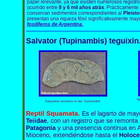
papel relevante, ya que existen numerosos registr
ocurrido entre
8 y 6 mil años atrás
. Prácticamente 
conservan sedimentos correspondientes al
Pleist
presentan una riqueza fósil significativamente may
fosilíferos de Argentina.
Salvator (Tupinambis)
teguixin
Re
Esqueleto recreado in situ
Tupinambis.
Reptil
Squamata
.
Es el lagarto de may
Teiidae
, con un registro que se remonta
Patagonia
y una presencia continua en Ar
Mioceno, extendiéndose hasta el
Holoce