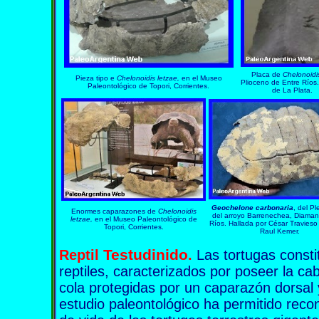
Placa de
Chelonoid
Pieza tipo e
Chelonoidis letzae,
en el Museo
Plioceno de Entre Ríos
Paleontológico de Topori, Corrientes.
de La Plata.
Geochelone carbonaria
,
del Pl
Enormes caparazones de
Chelonoidis
del
arroyo Barrenechea
, Diaman
letzae,
en el Museo Paleontológico de
Ríos. Hallada por
César Travieso
Topori, Corrientes.
Raul Kemer.
Testudin
ido
Reptil
.
Las tortugas consti
reptiles, caracterizados por poseer la ca
cola protegidas por un caparazón dorsal y
estudio paleontológico ha permitido reco