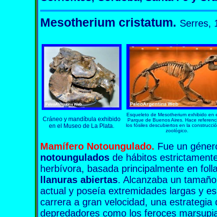
Mesotherium cristatum.
Serres, 
Esqueleto de Mesotherium exhibido en 
Cráneo y mandíbula exhibido
Parque de Buenos Aires. Hace referenc
en el Museo de La Plata.
los fósiles descubiertos en la construcci
zoológico.
Mamífero
Notoungulado
.
Fue un géner
notoungulados
de hábitos estrictamente
herbívora, basada principalmente en foll
llanuras abiertas
. Alcanzaba un tamaño
actual y poseía extremidades largas y es
carrera a gran velocidad, una estrategia 
depredadores como los feroces marsupial