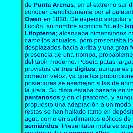
de
Punta Arenas
, en el extremo sur 
conocer científicamente por el paleon
Owen
en 1838. De aspecto singular y 
ficción, su nombre significa “cuello la
Litopterna
; alcanzaba dimensiones c
camellos actuales, pero presentaba los
desplazados hacia arriba y una gran fo
presencia de una trompa, probablemen
del tapir moderno. Poseía patas larg
provistos de
tres dígitos
, aunque es 
corredor veloz, ya que las proporcio
posteriores se asemejan a las de ani
la jirafa. Su dieta estaba basada en 
pantanosos
y en el pastoreo, y aunq
propuesto una adaptación a un modo 
restos se han hallado tanto en depósi
agua como en sedimentos eólicos de
semiáridos
. Presentaba molares supe
cuadrangular y
coronas altas
, y se e