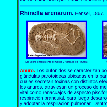
Rhinella arenarum.
Hensel, 1867.
Esqueleto parcialmente completo y recreado de
Rhinella
.
Anuro.
Los bufónidos se caracterizan po
glándulas parotoideas ubicadas en la part
cuales secretan toxinas con distintos ef
los anuros, atraviesan un proceso de met
vital como renacuajos de aspecto piscifo
respiración branquial, para luego desarrol
y adoptar la respiración pulmonar. Dentr