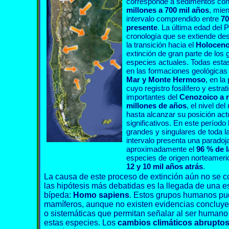
corresponde a sedimentos co
millones a 700 mil años
, mie
intervalo comprendido entre
70
presente
. La última edad del 
cronología que se extiende d
la transición hacia el
Holocen
extinción de gran parte de los
especies actuales. Todas est
en las formaciones geológica
Mar y Monte Hermoso
, en la
cuyo registro fosilífero y estra
importantes del
Cenozoico a n
millones de años
, el nivel d
hasta alcanzar su posición act
significativos. En este período
grandes y singulares de toda 
intervalo presenta una paradoja
aproximadamente el
96 % de 
especies de origen norteameric
12 y 10 mil años atrás
.
La causa de este proceso de extinción aún no se 
las hipótesis más debatidas es la llegada de una 
bípeda:
Homo sapiens
. Estos grupos humanos pu
mamíferos, aunque no existen evidencias concluyen
o sistemáticas que permitan señalar al ser humano
estas especies. Los
cambios climáticos abrupto