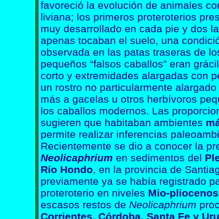
favoreció la evolución de animales co
liviana; los primeros proteroterios pr
muy desarrollado en cada pie y dos la
apenas tocaban el suelo, una condici
observada en las patas traseras de lo
pequeños “falsos caballos” eran gráci
corto y extremidades alargadas con p
un rostro no particularmente alargado
más a gacelas u otros herbívoros pe
los caballos modernos. Las proporci
sugieren que habitaban ambientes
má
permite realizar inferencias paleoambi
Recientemente se dio a conocer la pr
Neolicaphrium
en sedimentos del
Pl
Río Hondo
, en la provincia de Santia
previamente ya se había registrado pa
proteroterio en niveles
Mio-pliocenos
escasos restos de
Neolicaphrium
proc
Corrientes, Córdoba, Santa Fe y Ur