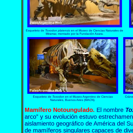
Esqueleto de
Toxodon platensis
en el Museo de Ciencias Naturales de
Miramar, montado por la Fundación Azara.
Esqueleto de
Toxodon
en el Museo Argentino de Ciencias
Cráne
Naturales, Buenos Aires (MACN).
Mamífero Notoungulado.
El nombre
To
arco” y su evolución estuvo estrechamen
aislamiento geográfico de América del Sur
de mamíferos singulares capaces de diver