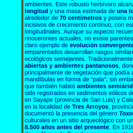
ambientes. Este robusto herbívoro alca
longitud
y una masa estimada de
una t
alrededor de
70 centímetros
y poseía ma
incisivos de crecimiento continuo, con e
longitudinales. Aunque su aspecto recue
rinocerontes actuales, no existe parente
claro ejemplo de
evolución convergent
emparentados desarrollan rasgos similar
ecológicos semejantes. Tradicionalmente
abiertas y ambientes pantanosos
, don
principalmente de vegetación que podía 
mandíbulas en forma de “pala”; sin emba
que también habitó
ambientes semiári
sido registrados en sedimentos eólicos d
en Sayape (provincia de San Luis) y Ca
en la localidad de
Tres Arroyos
, provinc
documentó la presencia del género
Toxo
culturales en un sitio arqueológico con 
8.500 años antes del presente
. En 1916