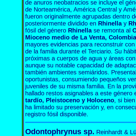
de anuros neobatracios se incluye el gé
de Norteamérica, América Central y Amér
fueron originalmente agrupadas dentro 
posteriormente dividido en
Rhinella
y
Rh
fósil del género
Rhinella
se remonta al
O
Mioceno medio de La Venta, Colombi
mayores evidencias para reconstruir con p
de la familia durante el Terciario. Su há
próximas a cuerpos de agua y áreas con
aunque su notable capacidad de adaptaci
también ambientes semiáridos. Presentab
oportunistas, consumiendo pequeños vert
juveniles de su misma familia. En la pro
hallado restos asignables a este género
tardío, Pleistoceno y Holoceno
, si bie
ha limitado su preservación y, en consec
registro fósil disponible.
Odontophrynus
sp.
Reinhardt & Lü