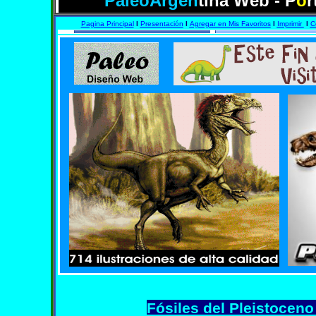
PaleoArgen
tina Web - P
o
r
Pagina Principal
I
Presentación
I
Agregar en Mis Favoritos
I
Imprimir
I
C
Fósiles del Pleistoceno