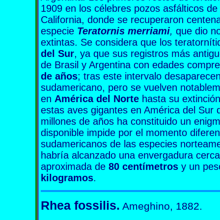
1909 en los célebres pozos asfálticos d
California, donde se recuperaron centen
especie
Teratornis merriami
,
que dio n
extintas. Se considera que los teratornít
del Sur
, ya que sus registros más antig
de Brasil y Argentina con edades compr
de años
; tras este intervalo desaparecen 
sudamericano, pero se vuelven notablem
en
América del Norte
hasta su extinción
estas aves gigantes en América del Sur d
millones de años ha constituido un enigma
disponible impide por el momento diferen
sudamericanos de las especies norteam
habría alcanzado una envergadura cerc
aproximada de
80 centímetros
y un pes
kilogramos
.
Rhea fossilis.
Ameghino, 1882.