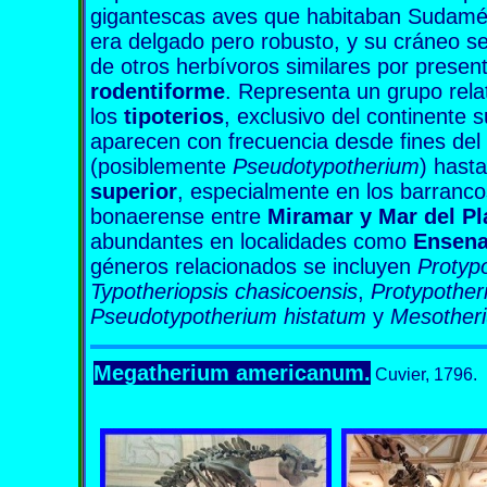
gigantescas aves que habitaban Sudamé
era delgado pero robusto, y su cráneo s
de otros herbívoros similares por prese
rodentiforme
. Representa un grupo rel
los
tipoterios
, exclusivo del continente
aparecen con frecuencia desde fines del
(posiblemente
Pseudotypotherium
) hast
superior
, especialmente en los barrancos
bonaerense entre
Miramar y Mar del Pl
abundantes en localidades como
Ensena
géneros relacionados se incluyen
Protyp
Typotheriopsis chasicoensis
,
Protypother
Pseudotypotherium histatum
y
Mesotheri
Megatherium americanum.
Cuvier, 1796.
megatherium americanum megatherium americanum megathe
megatherium