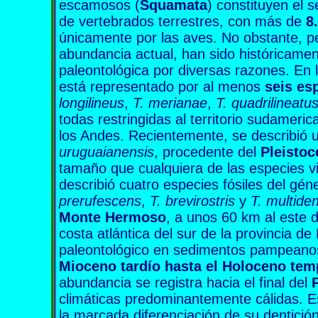
escamosos (
Squamata
) constituyen el
de vertebrados terrestres, con más de
8
únicamente por las aves. No obstante, pe
abundancia actual, han sido históricament
paleontológica por diversas razones. En 
está representado por al menos
seis es
longilineus
,
T. merianae
,
T. quadrilineatu
todas restringidas al territorio sudamerica
los Andes. Recientemente, se describió 
uruguaianensis
, procedente del
Pleistoc
tamaño que cualquiera de las especies v
describió cuatro especies fósiles del gén
prerufescens
,
T. brevirostris
y
T. multide
Monte Hermoso
, a unos 60 km al este 
costa atlántica del sur de la provincia de
paleontológico en sedimentos pampeanos
Mioceno tardío hasta el Holoceno te
abundancia se registra hacia el final del
climáticas predominantemente cálidas. Es
la marcada diferenciación de su dentición