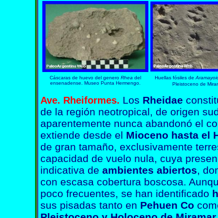
Cáscaras de huevo del genero
Rhea
del
Huellas fósiles de
Aramayoi
ensenadense. Museo Punta Hermengo.
Pleistoceno de Mira
Los
Rheidae
constit
Ave.
Rheiformes.
de la región neotropical, de origen s
aparentemente nunca abandonó el cont
extiende desde el
Mioceno hasta el 
de gran tamaño, exclusivamente terre
capacidad de vuelo nula, cuya presenci
indicativa de
ambientes abiertos
, do
con escasa cobertura boscosa. Aunqu
poco frecuentes, se han identificado
h
sus pisadas tanto en
Pehuen Co
como
Pleistoceno y Holoceno de Miramar