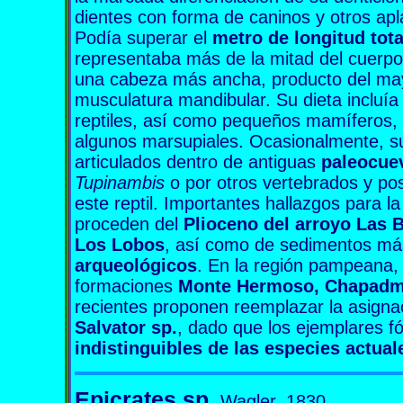
dientes con forma de caninos y otros apl
Podía superar el
metro de longitud tota
representaba más de la mitad del cuerp
una cabeza más ancha, producto del mayo
musculatura mandibular. Su dieta incluía
reptiles, así como pequeños mamíferos, e
algunos marsupiales. Ocasionalmente, s
articulados dentro de antiguas
paleocue
Tupinambis
o por otros vertebrados y po
este reptil. Importantes hallazgos para
proceden del
Plioceno del arroyo Las B
Los Lobos
, así como de sedimentos más
arqueológicos
. En la región pampeana, s
formaciones
Monte Hermoso, Chapadma
recientes proponen reemplazar la asigna
Salvator sp.
, dado que los ejemplares fó
indistinguibles de las especies actual
Epicrates sp.
Wagler, 1830.