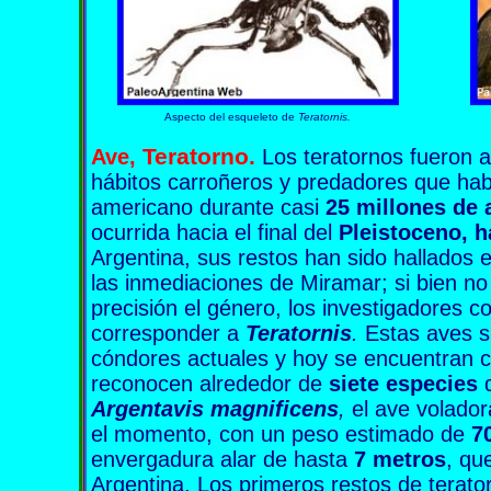
Aspecto del esqueleto de
Teratornis.
T
eratorno.
Ave,
Los teratornos fueron 
hábitos carroñeros y predadores que habi
americano durante casi
25 millones de 
ocurrida hacia el final del
Pleistoceno, 
Argentina, sus restos han sido hallados
las inmediaciones de Miramar; si bien n
precisión el género, los investigadores 
corresponder a
Teratornis
.
Estas aves s
cóndores actuales y hoy se encuentran 
reconocen alrededor de
siete especies
d
Argentavis magnificens
,
el ave volado
el momento, con un peso estimado de
7
envergadura alar de hasta
7 metros
, qu
Argentina. Los primeros restos de terato