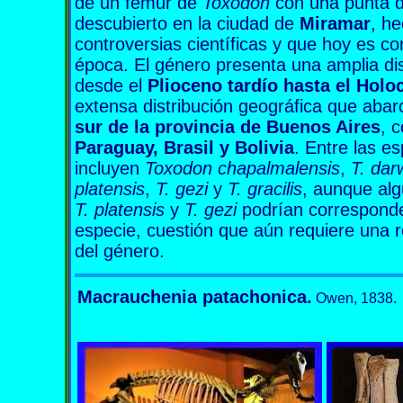
de un fémur de
Toxodon
con una punta de
descubierto en la ciudad de
Miramar
, h
controversias científicas y que hoy es c
época. El género presenta una amplia dist
desde el
Plioceno tardío hasta el Hol
extensa distribución geográfica que aba
sur de la provincia de Buenos Aires
, 
Paraguay, Brasil y Bolivia
. Entre las e
incluyen
Toxodon chapalmalensis
,
T. dar
platensis
,
T. gezi
y
T. gracilis
, aunque al
T. platensis
y
T. gezi
podrían corresponde
especie, cuestión que aún requiere una re
del género.
Macrauchenia patachonica.
Owen, 1838.
Macrauchenia patachonica Macrauchenia patachonica Macrauc
Macrauchenia