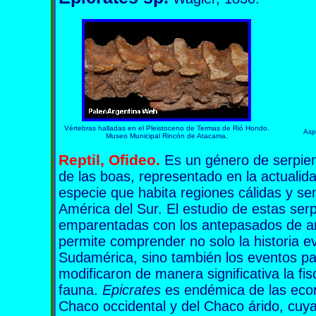
Vértebras halladas en el Pleistoceno de Termas de Rió Hondo.
Asp
Museo Municipal Rincón de Atacama.
Reptil, Ofideo.
E
s un género de serpien
de las boas, representado en la actualid
especie que habita regiones cálidas y se
América del Sur. El estudio de estas serp
emparentadas con los antepasados de an
permite comprender no solo la historia ev
Sudamérica, sino también los eventos pa
modificaron de manera significativa la fi
fauna.
Epicrates
es endémica de las ecor
Chaco occidental y del Chaco árido, cuy