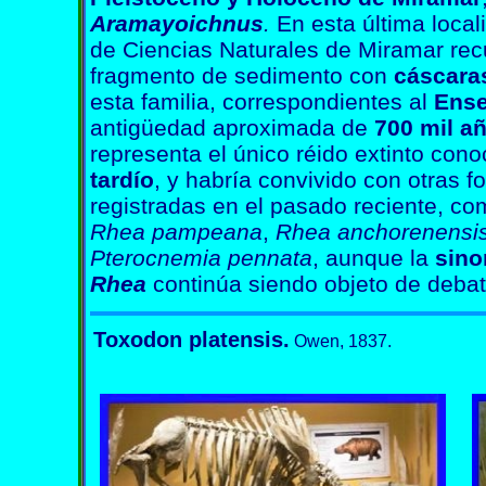
Aramayoichnus
.
En esta última local
de Ciencias Naturales de Miramar re
fragmento de sedimento con
cáscara
esta familia, correspondientes al
Ens
antigüedad aproximada de
700 mil a
representa el único réido extinto con
tardío
, y habría convivido con otras f
registradas en el pasado reciente, c
Rhea pampeana
,
Rhea anchorenensi
Pterocnemia pennata
, aunque la
sino
Rhea
continúa siendo objeto de debat
Toxodon platensis.
Owen, 1837.
toxodon platensis toxodon platensis toxodon platensis toxodon 
toxodon platensis