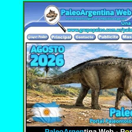
El Portal Paleontologico m
PaleoArgen
tina Web - P
o