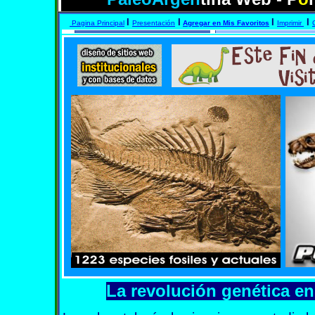
I
I
I
I
Pagina Principal
Presentación
Agregar en Mis Favoritos
Imprimir
La revolución genética en