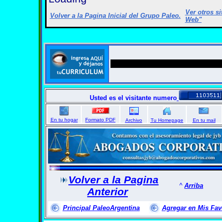
Ver otros s
Volver a la Pagina Inicial del Grupo Paleo
.
Web"
Usted es el visitante numero
En tu hogar
Formato PDF
Archivo
Tu Homepage
En tu mail
Volver a la Pagina
^
Arriba
Anterior
Principal PaleoArgentina
Agregar en Mis Fav