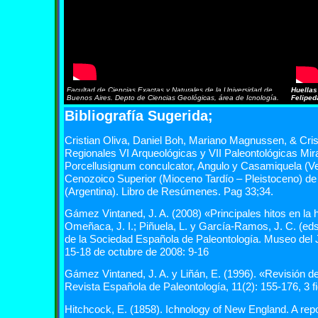
Facultad de Ciencias Exactas y Naturales de la Universidad de
Huellas
Buenos Aires. Depto de Ciencias Geológicas, área de Icnología.
Feliped
Bibliografía Sugerida;
Cristian Oliva, Daniel Boh, Mariano Magnussen,
& Cri
Regionales VI Arqueológicas y VII Paleontológicas Mir
Porcellusignum conculcator, Angulo y Casamiquela (Ve
Cenozoico Superior (Mioceno Tardío – Pleistoceno) de
(Argentina). Libro de Resúmenes. Pag 33;34.
Gámez Vintaned, J. A. (2008) «Principales hitos en la hi
Omeñaca, J. I.; Piñuela, L. y García-Ramos, J. C. (e
de la Sociedad Española de Paleontología. Museo del 
15-18 de octubre de 2008: 9-16
Gámez Vintaned, J. A. y Liñán, E. (1996). «Revisión de
Revista Española de Paleontología, 11(2): 155-176, 3 f
Hitchcock, E. (1858). Ichnology of New England. A repo