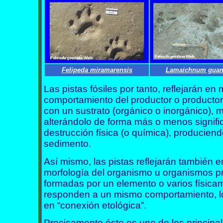
Felipeda miramarensis
Lamaichnum guan
Las pistas fósiles por tanto, reflejarán e
comportamiento del productor o productor
con un sustrato (orgánico o inorgánico), 
alterándolo de forma más o menos signifi
destrucción física (o química), producie
sedimento.
Así mismo, las pistas reflejarán también 
morfología del organismo u organismos p
formadas por un elemento o varios físic
responden a un mismo comportamiento, l
en “conexión etológica”.
Precisamente éste es uno de los principal