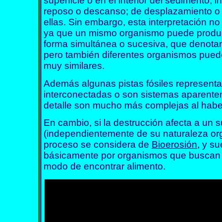
superficie o en el interior del sedimento,
reposo o descanso; de desplazamiento o 
ellas. Sin embargo, esta interpretación no
ya que un mismo organismo puede produc
forma simultánea o sucesiva, que denota
pero también diferentes organismos puede
muy similares.
Además algunas pistas fósiles represent
interconectadas o son sistemas aparente
detalle son mucho más complejas al haber
En cambio, si la destrucción afecta a un 
(independientemente de su naturaleza org
proceso se considera de
Bioerosión
, y s
básicamente por organismos que buscan u
modo de encontrar alimento.