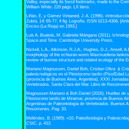
Valley, especially its fossil footmarks, made to the 
William White. 220 págs. LX láms.
Liñán, E. y Gámez Vintaned, J. A. (1996). «Introducció
Zubía, 14: 65-77, 4 fig. Logroño. ISSN 0213-4306. [Artí
Enciso (La Rioja) en 1993.]
Luis A. Buatois, M. Gabriela Mángano (2011).
Ichnolog
Space and Time. Cambridge University Press.
Nickell, L.A., Atkinson, R.J.A., Hughes, D.J., Ansell, 
morphology of the echiuran worm Maxmuelleria lankester
review of burrow structure and related ecology of the 
Mariano Magnussen, Daniel Boh, Cristian Oliva
& Cri
paleoicnológicos en el Pleistoceno tardío (Piso/Edad
(provincia de Buenos Aires, Argentina). XXXI
Jornadas 
Vertebrados. Santa Clara del Mar.
Libro de Resúmenes
Magnussen Mariano & Boh Daniel (2016). Huellas de un 
Pleistoceno tardío de Miramar, provincia de Buenos A
Argentinas de Paleontología de Vertebrados. Buenos A
Resúmenes. Pag. 33.
Meléndez, B. (1989). «10. Paleofisiología y Paleoicnilo
CSIC. p. 433.