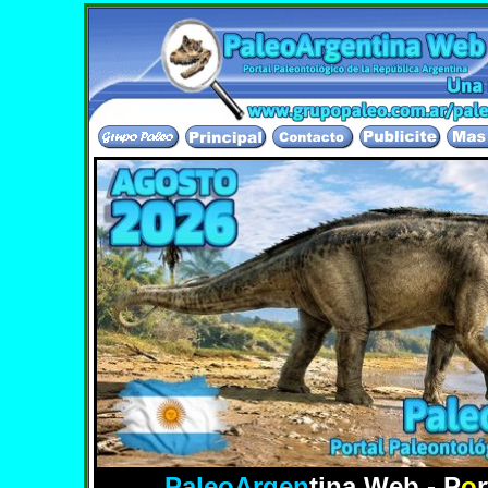
El Portal Paleontologico mas completo de 
PaleoArgen
tina Web - P
o