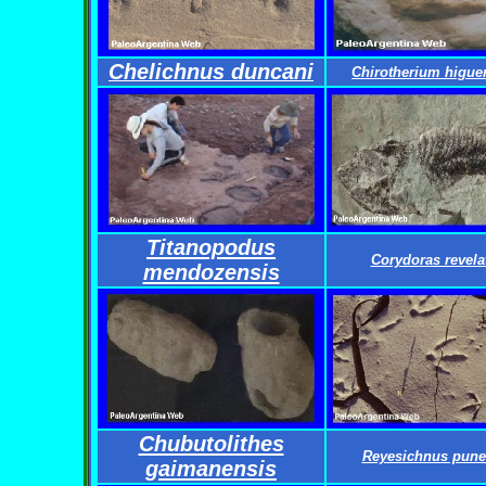
Chelichnus duncani
Chirotherium higue
Titanopodus
Corydoras revela
mendozensis
Chubutolithes
Reyesichnus pune
gaimanensis