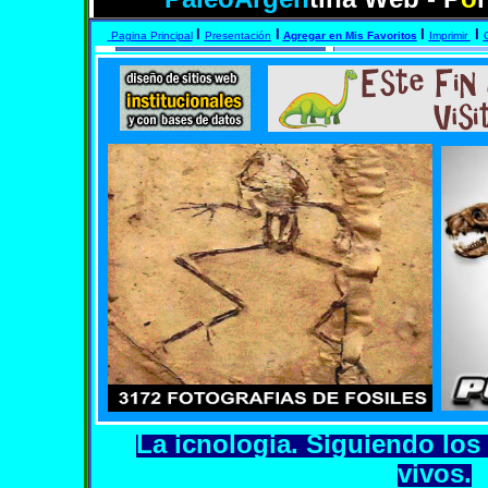
I
I
I
I
Pagina Principal
Presentación
Agregar en Mis Favoritos
Imprimir
La icnologia. Siguiendo los 
vivos.