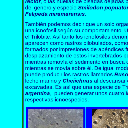
rector
, o las huellas de pisadas dejadas p
del genero y especie
Smilodon popuato
Felipeda miramarensis
.
También podemos decir que un solo org
una icnofosil según su comportamiento. U
el Trilobite. Así tanto los icnofósiles den
aparecen como rastros bilobulados, com
formados por impresiones de apéndices fu
desplazamiento de estos invertebrados po
mientras removía el sedimento en busca 
mientras se movía sobre él. De igual mo
puede producir los rastros llamados
Ruso
lecho marino y
Cheiichnus
al descansar 
excavadas. Es así que una especie de Tr
argentina
, pueden generar unos cuatro 
respectivas icnoespecies.