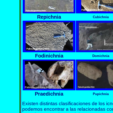
Repichnia
Cubichnia
Fodinichnia
Domichnia
Praedichnia
Pupichnia
Existen distintas clasificaciones de los icn
podemos encontrar a las relacionadas con