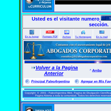
Usted es el visitante numero
sección.
En tu hogar
Formato PDF
Archivo
Tu Homepage
En tu mail
Volver a la Pagina
^
Arriba
Anterior
Principal PaleoArgentina
Agregar en Mis Fav
Copyright © 2001 - PaleoArgentina Web. Pagina de Divulgación Científic
Pagina Abierta a toda la comunidad. Todos los derechos reserva